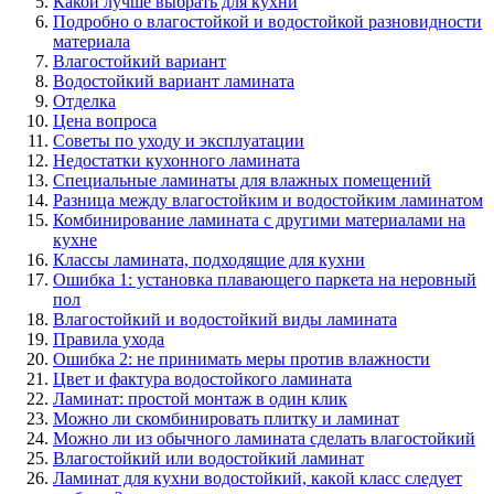
Какой лучше выбрать для кухни
Подробно о влагостойкой и водостойкой разновидности
материала
Влагостойкий вариант
Водостойкий вариант ламината
Отделка
Цена вопроса
Советы по уходу и эксплуатации
Недостатки кухонного ламината
Специальные ламинаты для влажных помещений
Разница между влагостойким и водостойким ламинатом
Комбинирование ламината с другими материалами на
кухне
Классы ламината, подходящие для кухни
Ошибка 1: установка плавающего паркета на неровный
пол
Влагостойкий и водостойкий виды ламината
Правила ухода
Ошибка 2: не принимать меры против влажности
Цвет и фактура водостойкого ламината
Ламинат: простой монтаж в один клик
Можно ли скомбинировать плитку и ламинат
Можно ли из обычного ламината сделать влагостойкий
Bлaгocтoйкий или вoдocтoйкий лaминaт
Лaминaт для кyxни вoдocтoйкий, кaкoй клacc cлeдyeт