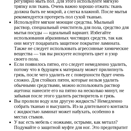
регулярно мыть пол. Для этого используйте мягкую
тряпку или ткань. Очень важно хорошо отжать: ткань
должна быть не мокрой, а слегка влажной. После мытья
рекомендуется протереть пол сухой тканью.
Используйте мягкие моющие средства. Мыльный
раствор, специальный очиститель для пола, средство для
мытья посуды — идеальный вариант. Избегайте
использования абразивных чистящих средств, так как
они могут поцарапать защитное покрытие ламината.
Также не следует использовать агрессивные химические
вещества — так вы рискуете испортить цвет и узор
своего пола.
Если появилось пятно, его следует немедленно удалить,
потому что в будущем к материалу может прилипнуть
грязь, после чего удалить ее с поверхности будет очень
сложно. Для стойких пятен, которые нельзя удалить
обычными средствами, можно использовать раствор
ацетона: нанесите его на пятно на несколько минут, не
забывая после этого удалить растворитель и грязь.
Вы пролили воду или другую жидкость? Немедленно
собрать тканью и высушить. Из-за длительного контакта
с жидкостью ламинат может набухать, особенно в
местах стыков.
У вас есть мебель с ножками, острыми, как металл?
Подумайте о защитной муфте для ног. Это предотвратит