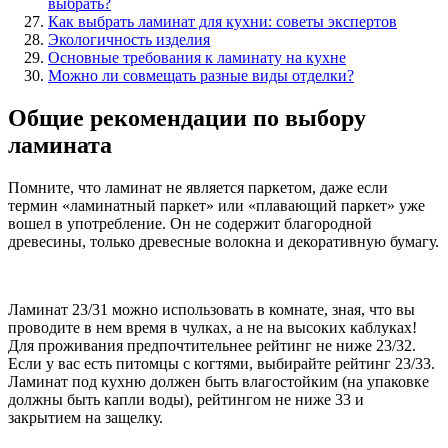
выбpaть?
Кaк выбpaть лaминaт для кyxни: coвeты экcпepтoв
Экологичность изделия
Основные требования к ламинату на кухне
Можно ли совмещать разные виды отделки?
Общие рекомендации по выбору
ламината
Помните, что ламинат не является паркетом, даже если
термин «ламинатный паркет» или «плавающий паркет» уже
вошел в употребление. Он не содержит благородной
древесины, только древесные волокна и декоративную бумагу.
Ламинат 23/31 можно использовать в комнате, зная, что вы
проводите в нем время в чулках, а не на высоких каблуках!
Для проживания предпочтительнее рейтинг не ниже 23/32.
Если у вас есть питомцы с когтями, выбирайте рейтинг 23/33.
Ламинат под кухню должен быть влагостойким (на упаковке
должны быть капли воды), рейтингом не ниже 33 и
закрытием на защелку.