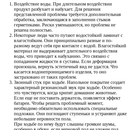
Воздействие воды. При длительном воздействии
продукт разбухает и набухает. Для решения
представленной проблемы требуется дополнительная
обработка, заключающаяся в заполнении стыков
герметиками. Риски уменьшаются, но проблема не
решена полностью.
Некоторые люди часто путают водостойкий ламинат с
влагостойким. Они принципиально разные и по-
разному ведут себя при контакте с водой. Влагостойкий
материал не выдерживает длительного воздействия
воды, что приводит к набуханию. Это связано с
попаданием жидкости в суставы. Если деформация
произошла, вернуть эстетичный вид не удастся. Что
касается водонепроницаемого изделия, то оно
застраховано от таких проблем.
Звонный стук при ходьбе. Напольное покрытие создает
характерный резонансный звук при ходьбе. Особенно
это чувствуется, когда хрипят домашние животные.
Если еще не поставить держатель, появляется эффект
батареи. Чтобы решить проблемный момент,
необходимо обязательно использовать специальные
подложки. Они поглощают ступеньки и устраняют даже
небольшие неровности пола.
При ходьбе по нему будут слышны громкие шумы,
особенно в обуви, если черновой пол не уложен под