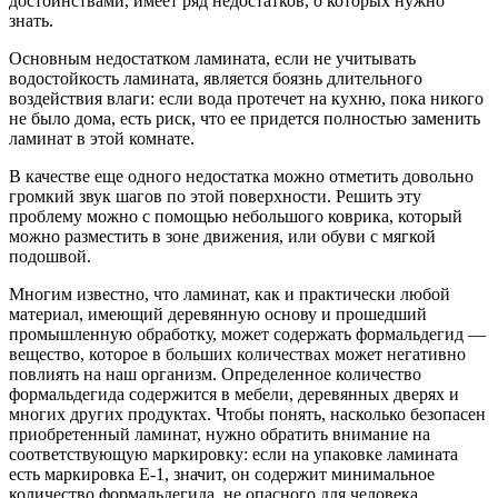
достоинствами, имеет ряд недостатков, о которых нужно
знать.
Основным недостатком ламината, если не учитывать
водостойкость ламината, является боязнь длительного
воздействия влаги: если вода протечет на кухню, пока никого
не было дома, есть риск, что ее придется полностью заменить
ламинат в этой комнате.
В качестве еще одного недостатка можно отметить довольно
громкий звук шагов по этой поверхности. Решить эту
проблему можно с помощью небольшого коврика, который
можно разместить в зоне движения, или обуви с мягкой
подошвой.
Многим известно, что ламинат, как и практически любой
материал, имеющий деревянную основу и прошедший
промышленную обработку, может содержать формальдегид —
вещество, которое в больших количествах может негативно
повлиять на наш организм. Определенное количество
формальдегида содержится в мебели, деревянных дверях и
многих других продуктах. Чтобы понять, насколько безопасен
приобретенный ламинат, нужно обратить внимание на
соответствующую маркировку: если на упаковке ламината
есть маркировка Е-1, значит, он содержит минимальное
количество формальдегида, не опасного для человека.